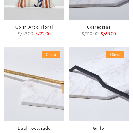
Cojín Arco Floral
Corredizas
El
El
El
El
S/
89.00
S/
22.00
S/
110.00
S/
68.00
precio
precio
precio
precio
original
actual
original
actual
Oferta
Oferta
era:
es:
era:
es:
S/89.00.
S/22.00.
S/110.00.
S/68.00.
Dual Texturado
Grifo